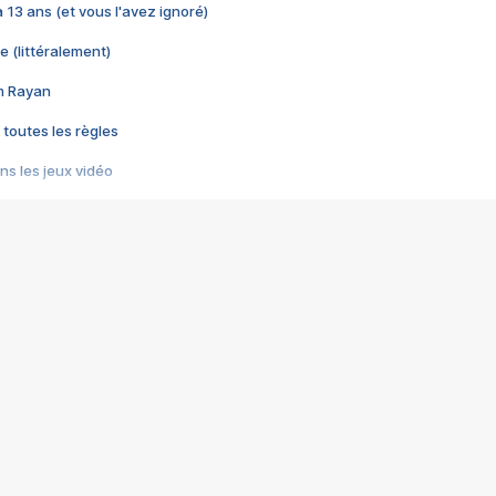
 a 13 ans (et vous l'avez ignoré)
e (littéralement)
im Rayan
 toutes les règles
s les jeux vidéo
us choquant de Rockstar ? - Le scandale BULLY
e plus moche de Steam
du RÊVE tourne au CAUCHEMAR
pendant 8 heures
it… à tort
umiliés par un jeu vidéo
ire - Final Fantasy 8
ti un empire - Age of Empires