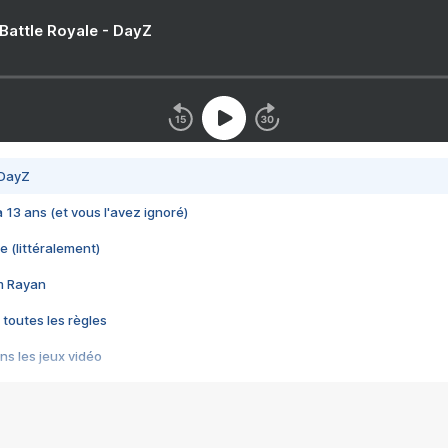
 Battle Royale - DayZ
 DayZ
 a 13 ans (et vous l'avez ignoré)
e (littéralement)
im Rayan
 toutes les règles
s les jeux vidéo
us choquant de Rockstar ? - Le scandale BULLY
e plus moche de Steam