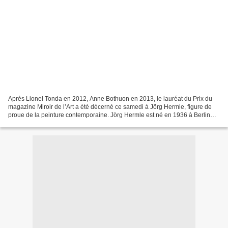
Après Lionel Tonda en 2012, Anne Bothuon en 2013, le lauréat du Prix du
magazine Miroir de l’Art a été décerné ce samedi à Jörg Hermle, figure de
proue de la peinture contemporaine. Jörg Hermle est né en 1936 à Berlin
(Allemagne). Réfugié dans le Odenwald...