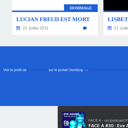
HOMMAGE
LUCIAN FREUD EST MORT
LISBET
22 Juillet 2011
…
21 Juill
Voir le profil de
Miroir de l'Art
sur le portail Overblog
Créer un blog gratuit sur
FACE A - un podcast 
FACE A #30 : Eve A