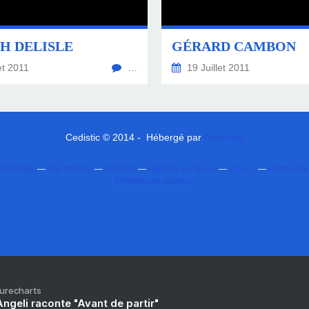
H DELISLE
GÉRARD CAMBON
et 2011
…
19 Juillet 2011
Cedistic © 2014 - Hébergé par
Overblog
 Overblog
Top articles
Contact
Signaler un abus
C.G.U.
Rémunérati
Préférences cookies
Purecharts
ngeli raconte "Avant de partir"