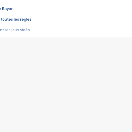
im Rayan
 toutes les règles
s les jeux vidéo
us choquant de Rockstar ? - Le scandale BULLY
e plus moche de Steam
du RÊVE tourne au CAUCHEMAR
pendant 8 heures
it… à tort
umiliés par un jeu vidéo
ire - Final Fantasy 8
ti un empire - Age of Empires
story DOFUS