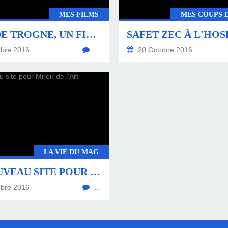
MES FILMS
MES COUPS 
BRUT DE TROGNE, UN FILM SUR GOSTI
bre 2016
…
20 Octobre 2016
LA VIE DU MAG
UN NOUVEAU SITE POUR MIROIR DE L'ART
bre 2016
…