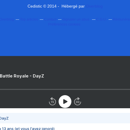
Cedistic © 2014 - Hébergé par
Overblog
 Overblog
Top articles
Contact
Signaler un abus
C.G.U.
Rémunérati
Préférences cookies
 Battle Royale - DayZ
 DayZ
 a 13 ans (et vous l'avez ignoré)