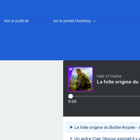
Voir le profil de
Miroir de l'Art
sur le portail Overblog
Créer un blog gratuit sur
Hall of Game
La folle origine du
0:00
La folle origine du Battle Royale -
Un autre Clair Obscur existait il y