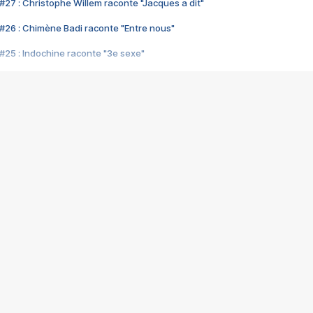
#27 : Christophe Willem raconte "Jacques a dit"
#26 : Chimène Badi raconte "Entre nous"
#25 : Indochine raconte "3e sexe"
#24 : Zaho raconte "C'est chelou"
#23 : Patrick Bruel raconte "Au café des délices"
#22 : Kyo raconte "Le chemin"
#21 : Nolwenn Leroy raconte "Cassé"
#20 : Patrick Hernandez raconte "Born to be alive"
#19 : Lorie raconte "Près de moi"
#18 : Michael Jones raconte "A nos actes manqués" (avec Jean-Jacque
#17 : Khaled raconte "Aïcha"
#16 : Corneille raconte "Parce qu'on vient de loin"
#15 : Indochine raconte "L'aventurier"