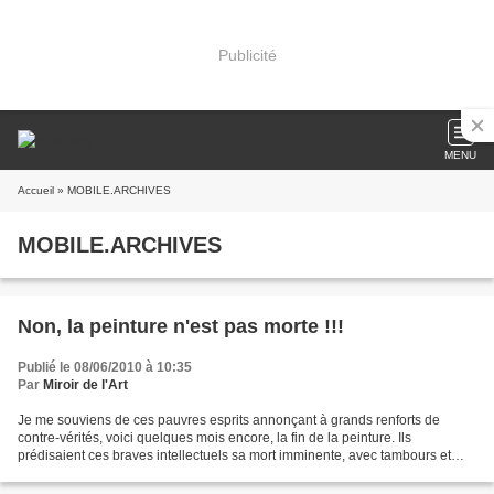
Publicité
MENU
Accueil
» MOBILE.ARCHIVES
MOBILE.ARCHIVES
Non, la peinture n'est pas morte !!!
Publié le 08/06/2010 à 10:35
Par
Miroir de l'Art
Je me souviens de ces pauvres esprits annonçant à grands renforts de
contre-vérités, voici quelques mois encore, la fin de la peinture. Ils
prédisaient ces braves intellectuels sa mort imminente, avec tambours et
trompettes, au profit (si l’on peut dire)...