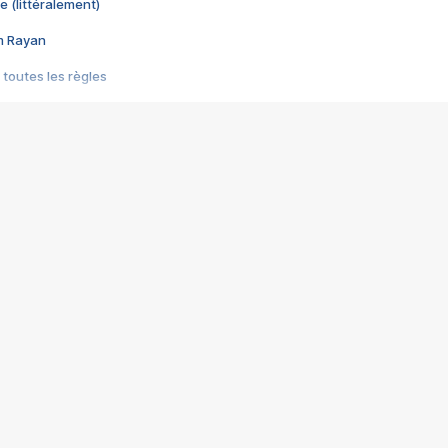
e (littéralement)
im Rayan
 toutes les règles
s les jeux vidéo
us choquant de Rockstar ? - Le scandale BULLY
e plus moche de Steam
du RÊVE tourne au CAUCHEMAR
pendant 8 heures
it… à tort
umiliés par un jeu vidéo
ire - Final Fantasy 8
ti un empire - Age of Empires
story DOFUS