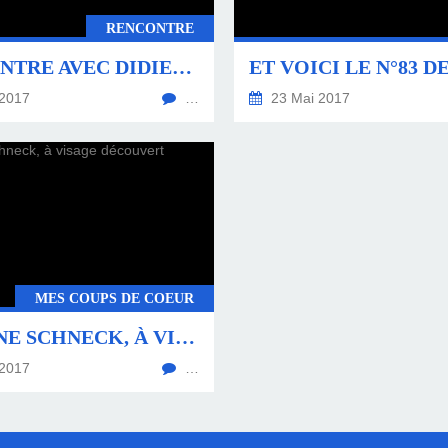
RENCONTRE
RENCONTRE AVEC DIDIER VESSE
2017
…
23 Mai 2017
MES COUPS DE COEUR
ANTOINE SCHNECK, À VISAGE DÉCOUVERT
2017
…