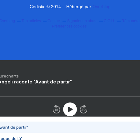
Cedistic © 2014 - Hébergé par
Overblog
 Overblog
Top articles
Contact
Signaler un abus
C.G.U.
Rémunérati
Préférences cookies
Purecharts
ngeli raconte "Avant de partir"
vant de partir"
Bouge de là"