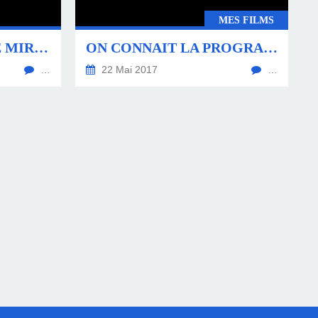
MES FILMS
ET VOICI LE N°83 DE MIROIR DE L'ART...
ON CONNAIT LA PROGRAMMATION DU MIFAC 2017 !
…
22 Mai 2017
…