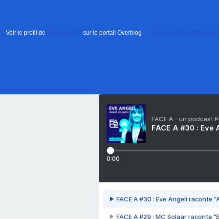
Voir le profil de
Miroir de l'Art
sur le portail Overblog
Créer un blog gratuit sur
FACE A - un podcast 
FACE A #30 : Eve A
0:00
FACE A #30 : Eve Angeli raconte "A
FACE A #29 : MC Solaar raconte "