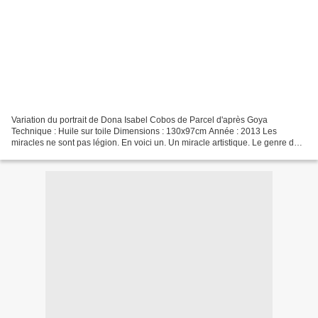
Variation du portrait de Dona Isabel Cobos de Parcel d'après Goya
Technique : Huile sur toile Dimensions : 130x97cm Année : 2013 Les
miracles ne sont pas légion. En voici un. Un miracle artistique. Le genre de
prodige qui ne s’explique pas scientifiquement,...