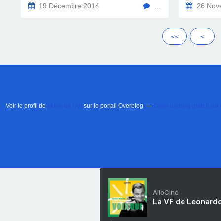
19 Décembre 2014
…
26 Nov
<<
<
Voir le profil de
Miroir de l'Art
sur le portail Overblog
Créer un blog gratuit sur
AlloCiné
La VF de Leonardo