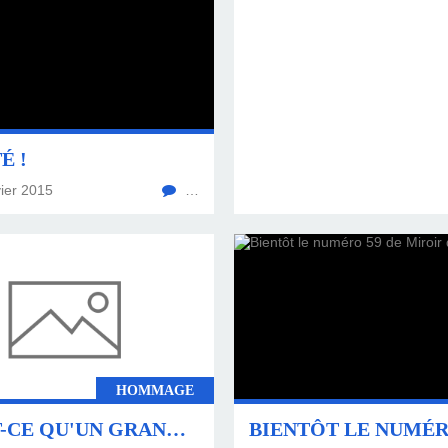
É !
ier 2015
…
HOMMAGE
QU'EST-CE QU'UN GRAND GALERISTE ?