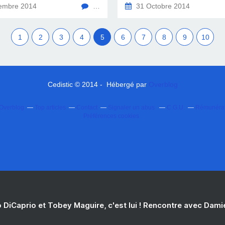
embre 2014
…
31 Octobre 2014
1
2
3
4
5
6
7
8
9
10
Cedistic © 2014 - Hébergé par
Overblog
 Overblog
Top articles
Contact
Signaler un abus
C.G.U.
Rémunérati
Préférences cookies
 DiCaprio et Tobey Maguire, c'est lui ! Rencontre avec Dam