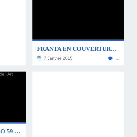
FRANTA EN COUVERTURE DU N°60
7 Janvier 2015
…
BIENTÔT LE NUMÉRO 59 DE MIROIR DE L'ART