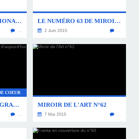
MARCHÉ INTERNATIONAL DU FILM SUR LES ARTISTES CONTEMPORAINS
LE NUMÉRO 63 DE MIROIR DE L'ART
…
2 Juin 2015
…
DE COEUR
PHILIPPE VASSEUR, GRAND PEINTRE D'AUJOURD'HUI
MIROIR DE L'ART N°62
…
7 Mai 2015
…