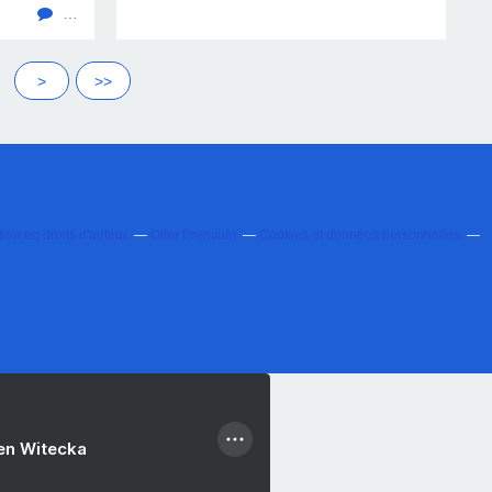
…
20
>
>>
on en droits d'auteur
Offre Premium
Cookies et données personnelles
ien Witecka