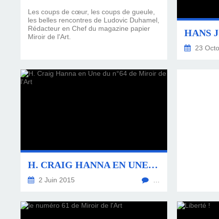
Les coups de cœur, les coups de gueule,
les belles rencontres de Ludovic Duhamel,
Rédacteur en Chef du magazine papier
Miroir de l'Art.
23 Octo
H. CRAIG HANNA EN UNE DU N°64 DE MIROIR DE L'ART
2 Juin 2015
…