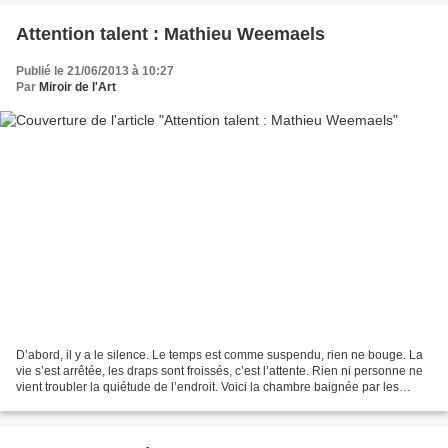
Attention talent : Mathieu Weemaels
Publié le 21/06/2013 à 10:27
Par
Miroir de l'Art
D’abord, il y a le silence. Le temps est comme suspendu, rien ne bouge. La
vie s’est arrêtée, les draps sont froissés, c’est l’attente. Rien ni personne ne
vient troubler la quiétude de l’endroit. Voici la chambre baignée par les
premiers rayons du soleil...