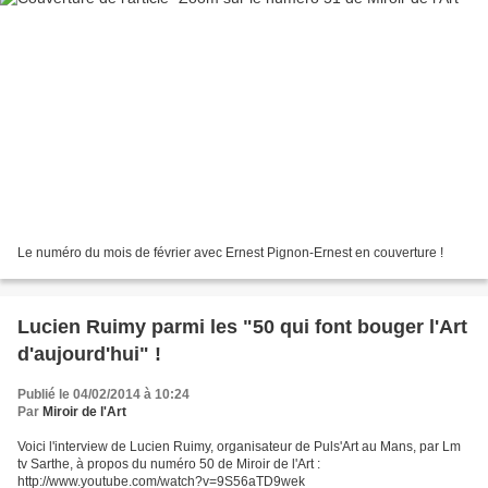
Le numéro du mois de février avec Ernest Pignon-Ernest en couverture !
Lucien Ruimy parmi les "50 qui font bouger l'Art
d'aujourd'hui" !
Publié le 04/02/2014 à 10:24
Par
Miroir de l'Art
Voici l'interview de Lucien Ruimy, organisateur de Puls'Art au Mans, par Lm
tv Sarthe, à propos du numéro 50 de Miroir de l'Art :
http://www.youtube.com/watch?v=9S56aTD9wek