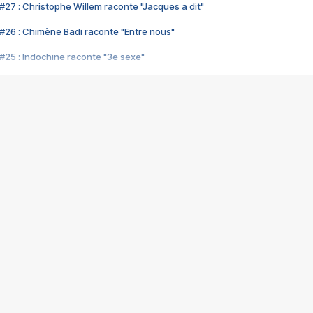
#27 : Christophe Willem raconte "Jacques a dit"
#26 : Chimène Badi raconte "Entre nous"
#25 : Indochine raconte "3e sexe"
#24 : Zaho raconte "C'est chelou"
#23 : Patrick Bruel raconte "Au café des délices"
#22 : Kyo raconte "Le chemin"
#21 : Nolwenn Leroy raconte "Cassé"
#20 : Patrick Hernandez raconte "Born to be alive"
#19 : Lorie raconte "Près de moi"
#18 : Michael Jones raconte "A nos actes manqués" (avec Jean-Jacque
#17 : Khaled raconte "Aïcha"
#16 : Corneille raconte "Parce qu'on vient de loin"
#15 : Indochine raconte "L'aventurier"