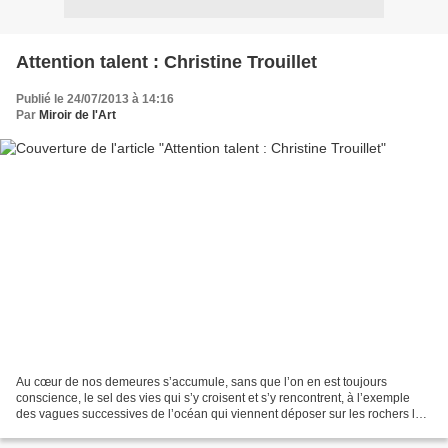
Attention talent : Christine Trouillet
Publié le 24/07/2013 à 14:16
Par
Miroir de l'Art
Au cœur de nos demeures s’accumule, sans que l’on en est toujours
conscience, le sel des vies qui s’y croisent et s’y rencontrent, à l’exemple
des vagues successives de l’océan qui viennent déposer sur les rochers le
souvenir du grand large. Ce résidu...